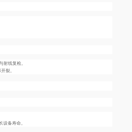
测与射线复检。
形开裂。
长设备寿命。