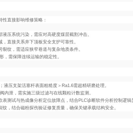
特性直接影响维修策略：
部液压系统污染，需应对高硬度煤层截割冲击。
减，直接关系井下顶板安全支护可靠性。
劳裂纹，需适应狭窄巷道与复杂地质条件。
变形，需保障连续运输的稳定性。
；液压支架活塞杆表面粗糙度＞Ra1.6需超精研磨处理。
致泵阀内泄，需实施三级过滤与在线颗粒计数监测。
欧表测试与热成像分析定位故障点，结合PLC诊断软件分析控制逻辑
裂纹，结合磁粉探伤验证修复质量，确保关键承载结构安全。