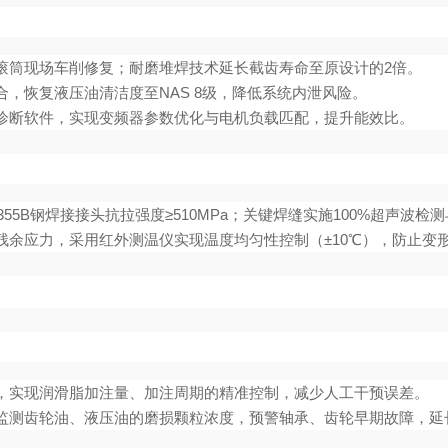
滚筒现场车削修复；耐磨堆焊技术延长截齿寿命至原设计的2倍。
，恢复液压油清洁度至NAS 8级，降低系统内泄风险。
诊断软件，实现变频器参数优化与电机负载匹配，提升能效比。
55B钢焊接接头抗拉强度≥510MPa；关键焊缝实施100%超声波检
残余应力，采用红外测温仪实现温度均匀性控制（±10℃），防止变
，实现润滑脂加注量、加注周期的精准控制，减少人工干预误差。
监测齿轮油、液压油的磨损颗粒浓度，预警轴承、齿轮早期故障，延