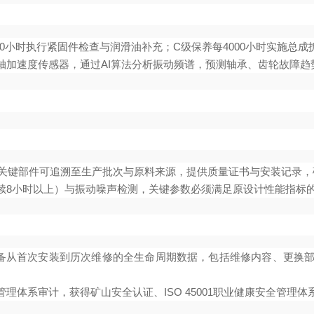
每200小时执行紧固件检查与润滑油补充；C级保养每4000小时实施
轴加速度传感器，通过AI算法分析振动频谱，预测轴承、齿轮故障趋
体系，关键部件可追溯至生产批次与原料来源，提供质量证书与安装记录
续8小时以上）与振动噪声检测，关键参数必须满足原设计性能指标的
设备从首次安装到历次维修的全生命周期数据，包括维修内容、更换
理体系审计，获得矿山安全认证、ISO 45001职业健康安全管理