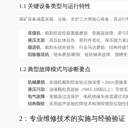
1.1 关键设备类型与运行特性
煤矿设备涵盖采掘、运输、支护三大类核心装备，其运行
采煤机
：截割部齿轮箱重载磨损、变频器故障、牵引
液压支架
：高压缸体拉伤、密封件老化、保压能力衰
掘进机
：截割头扭矩损失、行走马达磨损、结构件疲
刮板输送机
：链条磨损/断裂、链轮轴承故障、溜槽
1.2 典型故障模式与诊断要点
机械磨损
：采煤机截割部齿轮点蚀深度＞2mm需修复
液压污染
：油液颗粒度超标（NAS 10级以上）导
电气故障
：变频器过流保护、电机绝缘失效需通过兆
结构裂纹
：采用超声波相控阵技术检测焊接部位隐性
2：专业维修技术的实施与经验验证