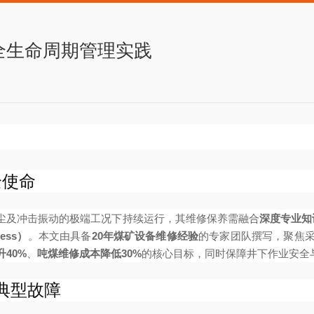
全生命周期管理实践
全使命
尘及冲击振动的极端工况下持续运行，其维修保养需融合
深度专业知识（
ess）
。本文由具备
20年煤矿设备维修经验
的专家团队撰写，聚焦
40%
、
吨煤维修成本降低30%
的核心目标，同时保障井下作业安全
典型故障