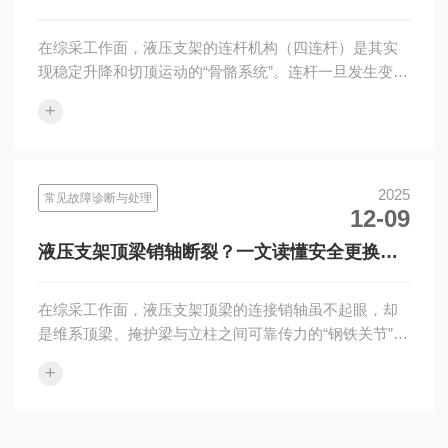
复的全流程标准指南
在综采工作面，液压支架的连杆机构（四连杆）是其实
现稳定升降和切顶运动的“骨骼系统”。连杆一旦发生变
形，将直接破坏支架的几何稳定性，导致支护力异常、
+
动作卡滞，并加···
2025
常见故障诊断与处理
12-09
液压支架顶梁销轴断裂？一文读懂安全更换全
流程与核心标准
在综采工作面，液压支架顶梁的连接销轴虽不起眼，却
是维系顶梁、掩护梁与立柱之间可靠传力的“钢铁关节”。
一旦发生断裂，轻则导致顶梁错位、动作失常，重则可
+
能引发局部结···