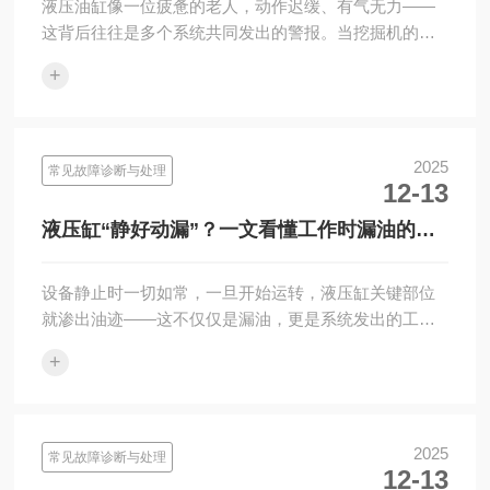
液压油缸像一位疲惫的老人，动作迟缓、有气无力——
这背后往往是多个系统共同发出的警报。当挖掘机的挖
斗抬起缓慢，或是注塑机的合模动作迟滞，生产效率和
+
设备安全便亮起红···
2025
常见故障诊断与处理
12-13
液压缸“静好动漏”？一文看懂工作时漏油的根
源与对策
设备静止时一切如常，一旦开始运转，液压缸关键部位
就渗出油迹——这不仅仅是漏油，更是系统发出的工作
状态预警。设备停机时，液压缸密封完好，可一旦投入
+
运行，活塞杆或端···
2025
常见故障诊断与处理
12-13