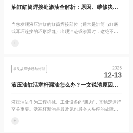
油缸缸筒焊接处渗油全解析：原因、维修决策
与专业修复指南
当您发现液压油缸的缸筒焊接部位（通常是缸筒与缸底
或耳环连接的环形焊缝）出现油迹或渗漏时，这绝不是
一个可以忽视的小问题。与活塞杆密封处漏油不同，缸
+
筒焊接处渗油直接···
2025
常见故障诊断与处理
12-13
液压油缸活塞杆漏油怎么办？一文说清原因、
步骤与预防
液压油缸作为工程机械、工业设备的“肌肉”，其稳定运行
至关重要。活塞杆漏油是最常见也最令人头疼的故障之
一，不仅污染环境、浪费液压油，更会导致设备压力下
+
降、动作无力···