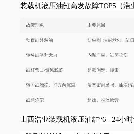
装载机液压油缸高发故障TOP5（浩业20
故障现象
主要原因
动臂缸外漏油
防尘圈+油封老化、缸
转斗缸举升无力
内漏严重、缸筒拉伤
缸杆弯曲/镀铬脱落
超载侧翻、撞击
转向缸漂移、打方向沉重
活塞密封磨损、油液污
缸筒炸裂
超压、材质疲劳
山西浩业装载机液压油缸“6 - 24