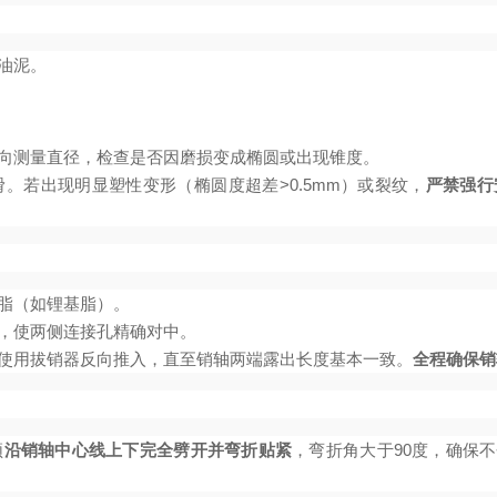
油泥。
向测量直径，检查是否因磨损变成椭圆或出现锥度。
。若出现明显塑性变形（椭圆度超差>0.5mm）或裂纹，
严禁强行
脂（如锂基脂）。
，使两侧连接孔精确对中。
使用拔销器反向推入，直至销轴两端露出长度基本一致。
全程确保销
须
沿销轴中心线上下完全劈开并弯折贴紧
，弯折角大于90度，确保