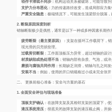
动作卡滞或不同步
：机构运动关系被破坏，可能导致升
支护力分布恶化
：力的传递路径改变，造成局部应力集
严重安全隐患
：极端情况下，可能发生顶梁部分脱落，
2. 断裂原因深度剖析
销轴断裂极少是偶然，通常是以下一种或多种因素长期作
疲劳断裂（最主要原因）
：支架在循环工作载荷下，销
现光滑的贝壳状纹理。
过载剪切断裂
：工作面顶板压力异常，超过销轴的设计
材质缺陷或热处理不当
：销轴内部有杂质、气泡，或淬
磨损与腐蚀共同作用
：长期缺乏润滑，销轴与孔之间发
安装不当
：例如，使用的开口销规格过小或未完全张开
二、 更换前核心准备：安全与方案的基石
1. 全面安全评估与现场准备
顶板支护确认
：在故障支架及其相邻支架的顶梁下，
液压系统泄压
：彻底关闭故障支架的液压截止阀，并操