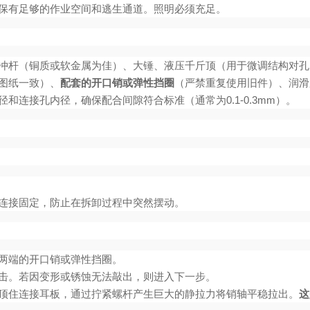
保有足够的作业空间和逃生通道。照明必须充足。
冲杆（铜质或软金属为佳）、大锤、液压千斤顶（用于微调结构对孔
图纸一致）、
配套的开口销或弹性挡圈
（严禁重复使用旧件）、润滑
和连接孔内径，确保配合间隙符合标准（通常为0.1-0.3mm）。
连接固定，防止在拆卸过程中突然摆动。
两端的开口销或弹性挡圈。
击。若因变形或锈蚀无法敲出，则进入下一步。
顶住连接耳板，通过拧紧螺杆产生巨大的静拉力将销轴平稳拉出。
这