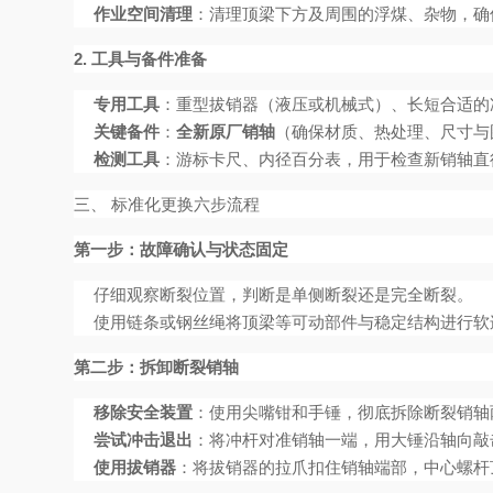
作业空间清理
：清理顶梁下方及周围的浮煤、杂物，确
2. 工具与备件准备
专用工具
：重型拔销器（液压或机械式）、长短合适的
关键备件
：
全新原厂销轴
（确保材质、热处理、尺寸与
检测工具
：游标卡尺、内径百分表，用于检查新销轴直径
三、 标准化更换六步流程
第一步：故障确认与状态固定
仔细观察断裂位置，判断是单侧断裂还是完全断裂。
使用链条或钢丝绳将顶梁等可动部件与稳定结构进行软
第二步：拆卸断裂销轴
移除安全装置
：使用尖嘴钳和手锤，彻底拆除断裂销轴
尝试冲击退出
：将冲杆对准销轴一端，用大锤沿轴向敲
使用拔销器
：将拔销器的拉爪扣住销轴端部，中心螺杆