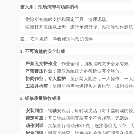
第六步：现场清理与功能初检
撤除所有临时支护和固定工具，清理现场。
缓慢打开液压截止阀，进行单架升降、推移等动作测试
四、 安全规范、验收标准与预防策略
1. 不可逾越的安全红线
严禁无支护作业
：作业全程，顶板临时支护必须有效。
严禁带压作业
：液压系统压力必须确认完全释放。
协同作业，专人监护
：至少两人配合，一人操作，一人
工器具检查
：使用前检查大锤锤头是否松动，拔销器丝
2. 维修质量验收标准
安装到位
：销轴安装后，应转动灵活（对于需转动的铰
锁定可靠
：开口销或挡圈安装完全符合规范，无遗漏。
动作测试
：支架全行程动作3-5次，连接部位无卡滞、
配合间隙
：用塞尺抽查，销轴与孔的侧向间隙应在设备