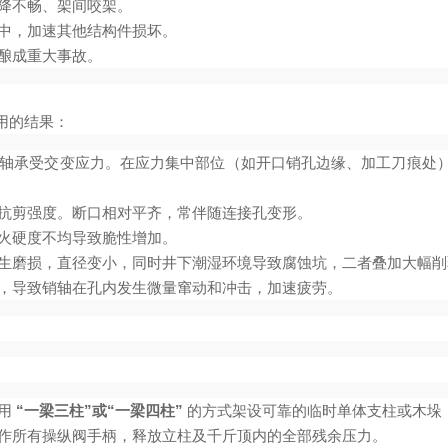
降不畅、架间咬架。
中，加速其他结构件损坏。
酿成重大事故。
用的结果：
轴承受交变应力。在应力集中部位（如开口销孔边缘、加工刀痕处
抗剪强度。断口相对平齐，常伴随连接孔变形。
火硬度不均导致脆性增加。
生磨损，直径变小，同时井下潮湿环境导致腐蚀坑，二者叠加大幅削
，导致销轴在孔内发生微量窜动和冲击，加速疲劳。
使用
“一梁三柱”或“一梁四柱”
的方式架设可靠的临时单体支柱或木垛
作所有操纵阀手柄，释放立柱及千斤顶内的全部残余压力。