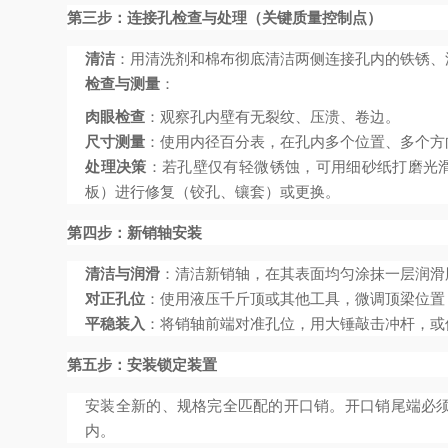
第三步：连接孔检查与处理（关键质量控制点）
清洁
：用清洗剂和棉布彻底清洁两侧连接孔内的铁锈、
检查与测量
：
肉眼检查
：观察孔内壁有无裂纹、压溃、卷边。
尺寸测量
：使用内径百分表，在孔内多个位置、多个方
处理决策
：若孔壁仅有轻微锈蚀，可用细砂纸打磨光滑
板）进行修复（铰孔、镶套）或更换。
第四步：新销轴安装
清洁与润滑
：清洁新销轴，在其表面均匀涂抹一层润滑
对正孔位
：使用液压千斤顶或其他工具，微调顶梁位置
平稳装入
：将销轴前端对准孔位，用大锤敲击冲杆，或
第五步：安装锁定装置
安装全新的、规格完全匹配的开口销。开口销尾端必
内。