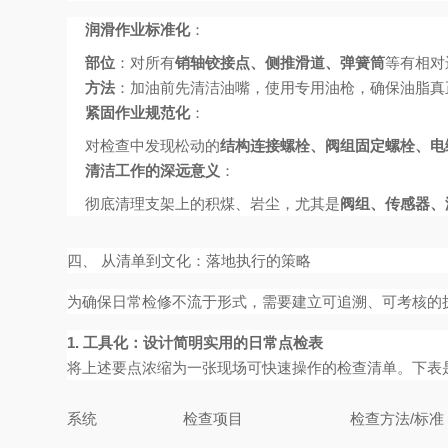
润滑作业标准化
：
部位
：对所有
销轴铰接点、侧推滑道、弹簧筒
等有相对
方法
：加油前先清洁油嘴，使用专用油枪，确保油脂真
紧固作业规范化
：
对检查中发现松动的
结构连接螺栓、阀组固定螺栓、电
清洁工作的深远意义
：
彻底清理支架上的积煤、岩尘，尤其是
阀组、传感器、
四、 从清单到文化：落地执行的策略
为确保日常检修不流于形式，需要建立可追溯、可考核的
1. 工具化：设计简明实用的日常点检表
将上述要点浓缩为一张现场可快速操作的检查清单。下表
系统
检查项目
检查方法/标准