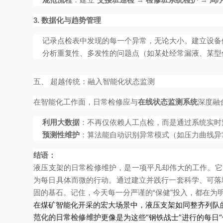
3. 数据化与趋势管理
记录点检表中发现的每一个异常，无论大小。建立设备
分析重复性、多发性的问题点（如某处经常漏液、某型
五、 超越传统：融入智能化状态监测
在智能化工作面，日常检修应与
在线状态监测系统
深度融
利用大数据
：不再仅依赖人工点检，而是通过系统实时
预测性维护
：算法能自动识别异常模式（如压力曲线异
结语：
液压支架的日常检修维护，是一项平凡却伟大的工作。它
为每日具体而微的行动。通过建立并践行一套科学、可落
固的基石。记住，今天每一分严谨的“保健”投入，都在为明
在煤矿智能化开采的宏大场景中，液压支架如同整齐列队的
更像是为这些“钢铁战士”进行的每日
范化的日常检修维护