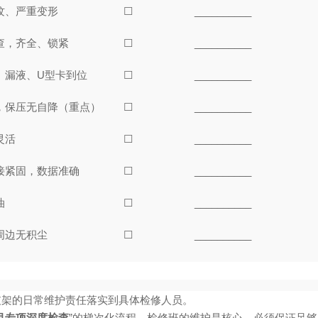
纹、严重变形
☐
__________
查，齐全、锁紧
☐
__________
、漏液、U型卡到位
☐
__________
，保压无自降（重点）
☐
__________
灵活
☐
__________
接紧固，数据准确
☐
__________
油
☐
__________
周边无积尘
☐
__________
架支架的日常维护责任落实到具体检修人员。
/月专项深度检查
”的梯次化流程。检修班的维护是核心，必须保证足