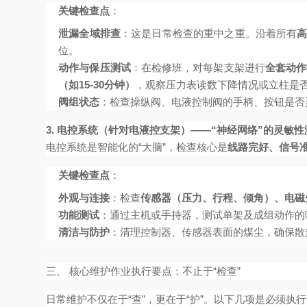
关键检查点
：
泄漏全域排查
：这是日常检查的重中之重。沿着所有
位。
动作与保压测试
：在检修班，对每架支架进行
全套动作
（如15-30分钟）
，观察压力表读数下降情况或立柱是
阀组状态
：检查操纵阀、电液控制阀的手柄、按钮是否
3. 电控系统（针对电液控支架）——“神经网络”的灵敏性
电控系统是智能化的“大脑”，检查核心是
线路完好、信号
关键检查点
：
外观与连接
：检查
传感器（压力、行程、倾角）、电磁
功能测试
：通过主机或手持器，测试单架及成组动作的
清洁与防护
：清理控制器、传感器表面的煤尘，确保散
三、 核心维护作业执行要点：不止于“检查”
日常维护不仅在于“查”，更在于“护”。以下几项是必须执