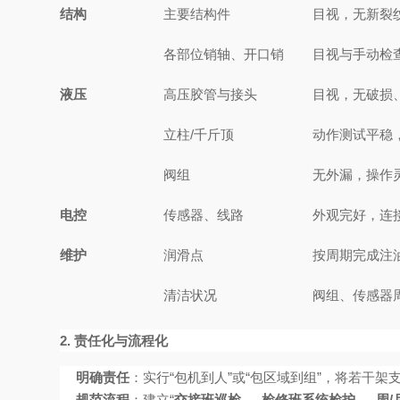
结构
主要结构件
目视，无新裂
各部位销轴、开口销
目视与手动检
液压
高压胶管与接头
目视，无破损
立柱/千斤顶
动作测试平稳
阀组
无外漏，操作
电控
传感器、线路
外观完好，连
维护
润滑点
按周期完成注
清洁状况
阀组、传感器
2. 责任化与流程化
明确责任
：实行“包机到人”或“包区域到组”，将若干
规范流程
：建立“
交接班巡检 → 检修班系统检护 → 周