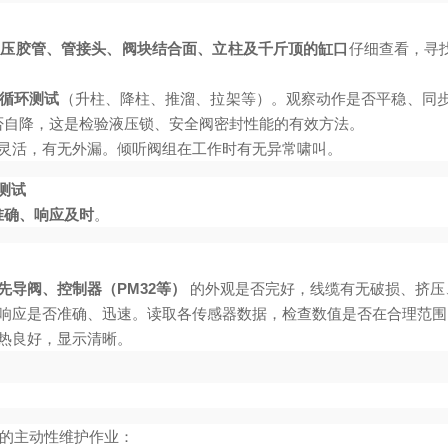
高压胶管、管接头、阀块结合面、立柱及千斤顶的缸口
仔细查看，寻
循环测试
（升柱、降柱、推溜、拉架等）。观察动作是否平稳、同
否自降，这是检验液压锁、安全阀密封性能的有效方法。
灵活，有无外漏。倾听阀组在工作时有无异常啸叫。
测试
准确、响应及时
。
先导阀、控制器（PM32等）
的外观是否完好，线缆有无破损、挤压
响应是否准确、迅速。读取各传感器数据，检查数值是否在合理范围
热良好，显示清晰。
行的主动性维护作业：