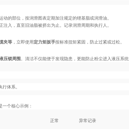
运动的部位，按润滑图表定期加注规定的锂基脂或润滑油。
正注入，直至旧油脂被挤出为止。记录润滑周期和执行人。
缆夹等
，立即使用
定力矩扳手
按标准扭矩紧固，防止过紧或过松。
液压锁周围
。清洁不仅能便于发现隐患，更能防止粉尘进入液压系统
执行体系。
是一个核心示例：
正常
异常记录