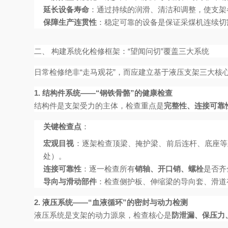
延长设备寿命
：通过持续的润滑、清洁和调整，使支架
保障生产连贯性
：稳定可靠的设备是保证采煤机连续切
二、 构建系统化检修框架：“望闻问切”覆盖三大系统
日常检修绝非“走马观花”，而应建立基于液压支架三大核
1. 结构件系统——“钢铁骨骼”的健康检查
结构件是支架受力的主体，检查重点是
完整性、连接可靠
关键检查点
：
宏观目视
：逐架检查顶梁、掩护梁、前后连杆、底座等
处）。
连接可靠性
：逐一检查所有
销轴、开口销、螺栓
是否齐
导向与滑动部件
：检查侧护板、伸缩梁的导向套、滑道
2. 液压系统——“血液循环”的密封与动力检测
液压系统是支架的动力源泉，检查核心是
防泄漏、保压力