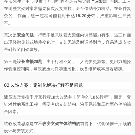
在实际生产中，侧推千斤顶行程不足首先导致
“调架难”问题
。工人
在调整支架时常常需要多次反复推拉，甚至借助外力辅助。在条件复
杂的工作面，这一过程可能耗时长达
15-20分钟
，严重影响生产效
率。
其次是
安全问题
。行程不足意味着支架侧向调整能力有限，当工作面
出现轻微偏斜或地质变化时，支架无法及时调整到位，容易造成支架
歪斜甚至倒架事故。
第三是
设备磨损加剧
。由于行程不足，工人需要更频繁、更用力地操
作侧推控制阀，导致液压元件加速磨损，设备维护成本显著增加。
02 改造方案：定制化解决行程不足问题
液压支架侧推千斤顶行程加大改造并非简单的“加长行程”，而是一套
针对性的系统工程，需要考虑支架结构、液压系统和工作面条件的综
合因素。
核心改造思路是在
不改变支架主体结构
的前提下，优化侧推千斤顶的
设计与安装方式。