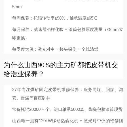
5mm
每周保养：托辊转动率≥98%，轴承温度≤65℃
每月保养：减速器油样化验 + 滚筒包胶厚度测量（≤8mm立
即更换）
每季度大保：激光对中 + 接头探伤 + 全线清煤
为什么山西90%的主力矿都把皮带机交
给浩业保养？
27年专注煤矿固定皮带机维修保养，服务同煤、阳煤、潞
安、晋煤等百座矿井
常备托辊20000 + 个、进口轴承5000套、陶瓷包胶滚筒现货
山西唯一拥有120kW移动热硫化机 + 激光对中仪的维修团