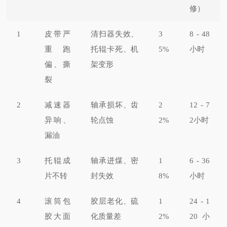
修）
1
皮带严
清扫器失效、
3
8 - 48
重跑
托辊卡死、机
5%
小时
偏、撕
架变形
裂
2
减速器
轴承损坏、齿
2
12 - 7
异响、
轮点蚀
2%
2小时
漏油
3
托辊成
轴承进煤、密
1
6 - 36
片不转
封失效
8%
小时
4
滚筒包
胶层老化、硫
1
24 - 1
胶大面
化质量差
2%
20小