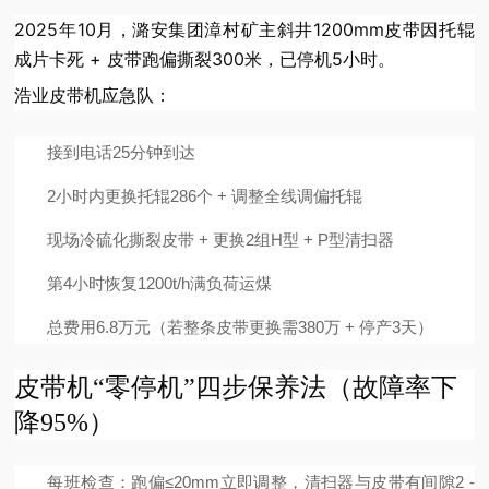
2025年10月，潞安集团漳村矿主斜井1200mm皮带因托辊
成片卡死 + 皮带跑偏撕裂300米，已停机5小时。
浩业皮带机应急队：
接到电话25分钟到达
2小时内更换托辊286个 + 调整全线调偏托辊
现场冷硫化撕裂皮带 + 更换2组H型 + P型清扫器
第4小时恢复1200t/h满负荷运煤
总费用6.8万元（若整条皮带更换需380万 + 停产3天）
皮带机“零停机”四步保养法（故障率下
降95%）
每班检查：跑偏≤20mm立即调整，清扫器与皮带有间隙2 -