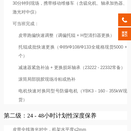
30分钟到现场，携带移动维修车（含硫化机、轴承加热器、
激光对中仪）
可当班完成：
皮带跑偏快速调整（调偏托辊 + H型清扫器更换）
托辊成批快速更换（Φ89/Φ108/Φ133全规格现货5000 +
个）
减速器紧急补油 + 更换损坏轴承（23222 - 22332常备）
滚筒局部脱胶现场冷粘或热补
电机快速对换同型号防爆电机（YBK3 - 160 - 355kW现
货）
第二级：24 - 48小时计划性深度保养
皮带全线激光对中，机架水平度≤2mm