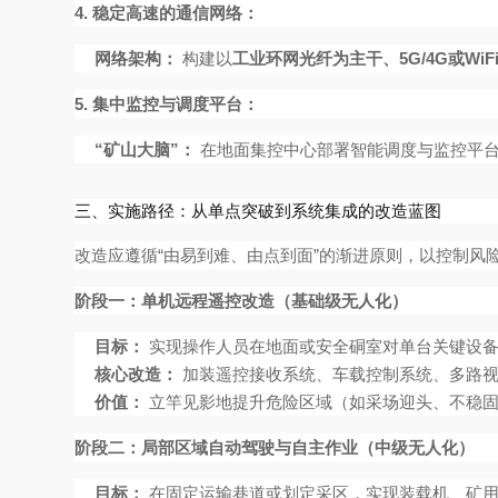
4. 稳定高速的通信网络：
网络架构：
构建以
工业环网光纤为主干、5G/4G或Wi
5. 集中监控与调度平台：
“矿山大脑”：
在地面集控中心部署智能调度与监控平台
三、实施路径：从单点突破到系统集成的改造蓝图
改造应遵循“由易到难、由点到面”的渐进原则，以控制风
阶段一：单机远程遥控改造（基础级无人化）
目标：
实现操作人员在地面或安全硐室对单台关键设备
核心改造：
加装遥控接收系统、车载控制系统、多路视
价值：
立竿见影地提升危险区域（如采场迎头、不稳固
阶段二：局部区域自动驾驶与自主作业（中级无人化）
目标：
在固定运输巷道或划定采区，实现装载机、矿用