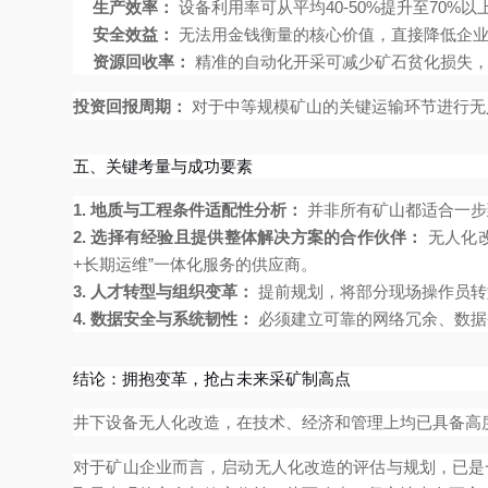
生产效率：
设备利用率可从平均40-50%提升至70%
安全效益：
无法用金钱衡量的核心价值，直接降低企业
资源回收率：
精准的自动化开采可减少矿石贫化损失，
投资回报周期：
对于中等规模矿山的关键运输环节进行无
五、关键考量与成功要素
1. 地质与工程条件适配性分析：
并非所有矿山都适合一步
2. 选择有经验且提供整体解决方案的合作伙伴：
无人化
+长期运维”一体化服务的供应商。
3. 人才转型与组织变革：
提前规划，将部分现场操作员转
4. 数据安全与系统韧性：
必须建立可靠的网络冗余、数据
结论：拥抱变革，抢占未来采矿制高点
井下设备无人化改造，在技术、经济和管理上均已具备高
对于矿山企业而言，启动无人化改造的评估与规划，已是