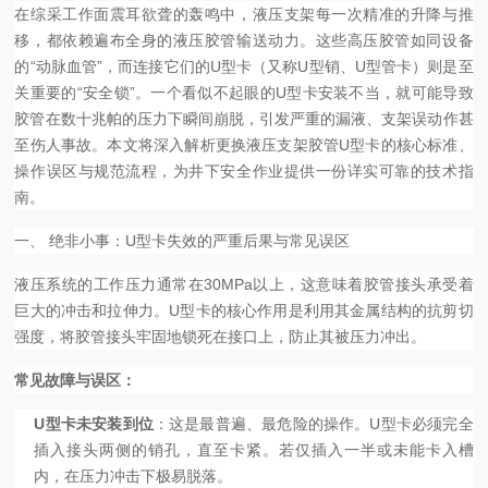
在综采工作面震耳欲聋的轰鸣中，液压支架每一次精准的升降与推
移，都依赖遍布全身的液压胶管输送动力。这些高压胶管如同设备
的“动脉血管”，而连接它们的U型卡（又称U型销、U型管卡）则是至
关重要的“安全锁”。一个看似不起眼的U型卡安装不当，就可能导致
胶管在数十兆帕的压力下瞬间崩脱，引发严重的漏液、支架误动作甚
至伤人事故。本文将深入解析更换液压支架胶管U型卡的核心标准、
操作误区与规范流程，为井下安全作业提供一份详实可靠的技术指
南。
一、 绝非小事：U型卡失效的严重后果与常见误区
液压系统的工作压力通常在30MPa以上，这意味着胶管接头承受着
巨大的冲击和拉伸力。U型卡的核心作用是利用其金属结构的抗剪切
强度，将胶管接头牢固地锁死在接口上，防止其被压力冲出。
常见故障与误区：
U型卡未安装到位
：这是最普遍、最危险的操作。U型卡必须完全
插入接头两侧的销孔，直至卡紧。若仅插入一半或未能卡入槽
内，在压力冲击下极易脱落。