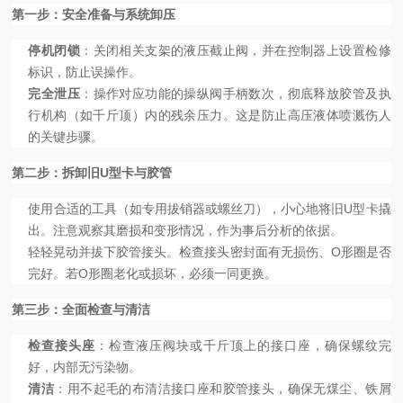
第一步：安全准备与系统卸压
停机闭锁
：关闭相关支架的液压截止阀，并在控制器上设置检修
标识，防止误操作。
完全泄压
：操作对应功能的操纵阀手柄数次，彻底释放胶管及执
行机构（如千斤顶）内的残余压力。这是防止高压液体喷溅伤人
的关键步骤。
第二步：拆卸旧U型卡与胶管
使用合适的工具（如专用拔销器或螺丝刀），小心地将旧U型卡撬
出。注意观察其磨损和变形情况，作为事后分析的依据。
轻轻晃动并拔下胶管接头。检查接头密封面有无损伤、O形圈是否
完好。若O形圈老化或损坏，必须一同更换。
第三步：全面检查与清洁
检查接头座
：检查液压阀块或千斤顶上的接口座，确保螺纹完
好，内部无污染物。
清洁
：用不起毛的布清洁接口座和胶管接头，确保无煤尘、铁屑