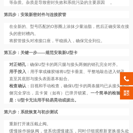
等杂质。杂质是导致密封失效和系统污染的主要原因
。
第四步：安装新密封件与连接胶管
在全新的、型号匹配的O形圈上涂抹少量油脂，然后正确安装在接
头的密封槽内。
将胶管接头对准接口座，平稳插入，确保完全到位。
第五步：关键一步——规范安装新U型卡
对正销孔
：确保U型卡的两只腿与接头两侧的销孔完全对齐。
用手按入
：用手掌或橡胶锤将U型卡垂直、平整地敲击进入销孔，
直至其底部与接头表面基本贴合。
检查确认
：目视和手动检查，确保U型卡的两条腿均已从接头另一
侧完全穿出，且卡簧（如有）已弹开锁紧。
一个简单的检验标准
是：U型卡无法用手轻易晃动或拔出。
第六步：系统恢复与初步测试
重新打开液压截止阀。
缓慢操作操纵阀，使系统缓慢建压，同时仔细观察新更换接头处