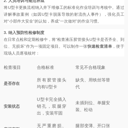
2. 人员培训与规范养成
将U型卡更换流程纳入井下维修工的标准化作业培训与考核中。通过
讲解事故案例（如因U型卡脱落导致的射流伤人事件），强化员工
对“小部件大安全”的认知，养成“一次做对”的作业习惯。
3. 纳入预防性检修制度
在日常点检和定期检修中，将“检查液压胶管接头U型卡是否齐全、到
位、无损坏”作为一项固定项目。可以制作一张
快速检查清单
，便于
现场人员逐项核对：
检查项目
合格标准
常见不合格现象
所有胶管接头
缺失、用铁丝等替
是否存在
均有U型卡
代
U型卡完全插入
未插到位、单腿安
销孔，双腿穿
安装状态
装、松动
出，安装牢固
无严重磨损、
腿部变薄、开口张