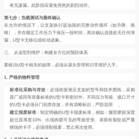
有无渗漏。此阶段应避免突然的剧烈动作。
第七步：负载测试与最终确认
在允许的情况下，让支架执行该油路的完整动作循环（如升降、推
移），并在额定工作压力下保压一段时间，再次确认连接处无任何泄
漏，U型卡无移位或松动迹象。
三、 从选型到维护：构建全方位的预防体系
要根治U型卡相关的故障，必须从源头管理和日常维护入手。
1. 严格的物料管理
标准化采购与存放
：必须依据液压支架的型号和技术图纸，采购
原厂或同等质量标准的U型卡和密封件。不同压力等级、接口尺寸
的U型卡必须分门别类存放，并有清晰标识，严防混用
。
建立报废标准
：制定明确的U型卡报废标准，例如：腿部磨损深度
超过原厚度10%、出现肉眼可见的弯曲变形、表面有裂纹或严重
锈蚀的卡子，必须强制报废，禁止再次使用。