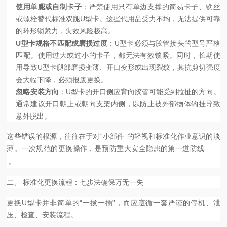
使用单腿或自制卡子
：严禁使用只有单边支撑的简易卡子、铁丝
或螺栓替代标准双腿U型卡。这些代用品受力不均，无法提供可靠
的环形锁紧力，失效风险极高。
U型卡规格不匹配或磨损过度
：U型卡必须与胶管接头的型号严格
匹配。使用过大或过小的卡子，都无法有效锁紧。同时，长期使
用导致U型卡腿部磨损变薄、开口变形或出现裂纹，其抗剪切强度
会大幅下降，必须报废更换。
忽略安装方向
：U型卡的开口侧应背向胶管可能受到拉扯的方向。
通常建议开口朝上或朝向支架内侧，以防止被外部物体钩挂导致
意外脱出。
这些错误的根源，往往在于对“小部件”的轻视和标准化作业意识的淡
薄。一次规范的更换操作，是预防重大安全隐患的第一道防线
。
二、 标准化更换流程：七步法确保万无一失
更换U型卡并非简单的“一拔一插”，而应遵循一套严谨的停机、泄
压、检查、安装流程。