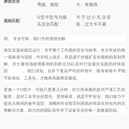
磨损变形
弯曲、裂纹
大、有裂痕
U型卡型号与接
卡子过小无法安
规格匹配
头完全匹配
装，过大卡不紧
四、 专业可靠：我们为何值得信赖
液压支架的稳定运行，关乎整个工作面的安全与效率。本文所述的每
一项标准与流程，均非纸上谈兵，而是源于对煤矿安全规程的深刻理
解、对大量现场故障案例的剖析总结以及对行业最佳实践的持续追
1
7
踪
。我们深知，在井下复杂严苛的环境中，唯有将每一个细
9
节标准化、工具化，才能将风险降至最低。
更换一个U型卡，可能只需要几分钟，但它所承载的是对严谨工艺的
敬畏，是对工友安全的责任。坚持标准，就是守护安全。我们致力于
提供从精准的备件选型、清晰的作业指导到系统的培训支持在内的完
整解决方案，助力您的团队筑牢井下设备安全的每一道微观防线。