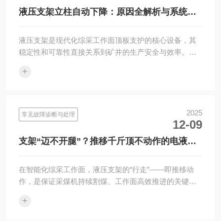
液压支架立柱自动下降：原因全解析与系统性
解决方案
液压支架是现代化综采工作面顶板支护的核心设备，其
稳定性和可靠性直接关系到矿井的生产安全与效率。在
众多故障中，液压支架立柱自动下降（俗称“跑液”或“自
+
降”）是一种···
2025
常见故障诊断与处理
12-09
支架“迈不开腿”？推移千斤顶不动作的电液控
制系统深度排查指南
在智能化综采工作面，液压支架的“行走”——即推移动
作，是保证采煤机持续割煤、工作面高效推进的关键。
当您通过电液控制系统发出指令，而支架的推移千斤顶
+
却“纹丝不动”···