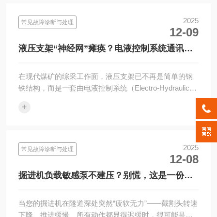
2025
常见故障诊断与处理
12-09
液压支架“神经网”瘫痪？电液控制系统通讯故
障深度诊断与解决指南
在现代煤矿的综采工作面，液压支架已不再是简单的钢
铁结构，而是一套由电液控制系统（Electro-Hydraulic
Control System, EHCS）驱动的智能支护网络。这个网
+
络如同工作面的···
2025
常见故障诊断与处理
12-08
掘进机负载敏感泵不建压？别慌，这是一份从
诊断到修复的完整指南
当您的掘进机在隧道深处突然“疲软无力”——截割头转速
下降、推进缓慢、所有动作都显得迟缓时，很可能是液