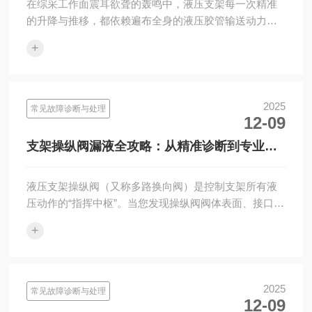
在综采工作面震耳欲聋的轰鸣中，液压支架每一次精准
的升降与推移，都依赖遍布全身的液压胶管输送动力。
这些高压胶管如同设备的“动脉血管”，而连接它们的U型
+
卡（又称U型销···
2025
常见故障诊断与处理
12-09
支架操纵阀漏液全攻略：从精准诊断到专业修
复
液压支架操纵阀（又称多路换向阀）是控制支架所有液
压动作的“指挥中枢”。当您发现操纵阀阀体表面、接口处
出现油渍或形成油滴——即“漏液”时，这不仅仅是油液损
+
耗的问题···
2025
常见故障诊断与处理
12-09