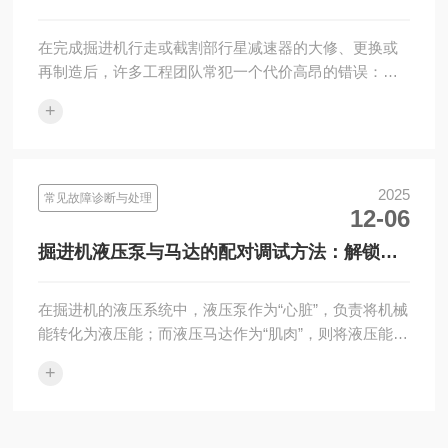
定设备“第一生命”的关键72小时
在完成掘进机行走或截割部行星减速器的大修、更换或
再制造后，许多工程团队常犯一个代价高昂的错误：加
注润滑油后便直接投入重载运行。这种做法无异于让一
+
个刚完成手术的运···
2025
常见故障诊断与处理
12-06
掘进机液压泵与马达的配对调试方法：解锁系
统“心脏”与“肌肉”的完美协同
在掘进机的液压系统中，液压泵作为“心脏”，负责将机械
能转化为液压能；而液压马达作为“肌肉”，则将液压能重
新转化为驱动截割头、行走机构等部件的机械能。二者
+
之间的匹···