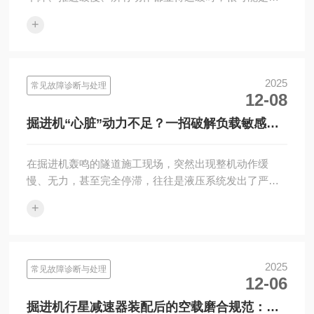
压系统的“心脏”——负载敏感泵出现了不建压的故障。这
+
不仅会严···
2025
常见故障诊断与处理
12-08
掘进机“心脏”动力不足？一招破解负载敏感泵
不建压难题
在掘进机轰鸣的隧道施工现场，突然出现整机动作缓
慢、无力，甚至完全停滞，往往是液压系统发出了严重
警报。而作为液压系统的“智能心脏”，负载敏感泵一旦出
+
现“不建压”的···
2025
常见故障诊断与处理
12-06
掘进机行星减速器装配后的空载磨合规范：决